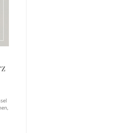
rz
ssel
nen,