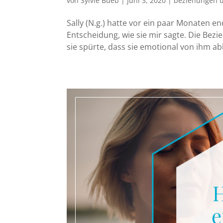
von
Sylvie Bueb
|
Juni 3, 2020
|
beziehungen u
Sally (N.g.) hatte vor ein paar Monaten en
Entscheidung, wie sie mir sagte. Die Bezi
sie spürte, dass sie emotional von ihm abh