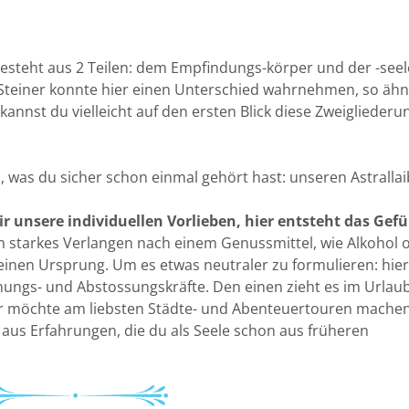
esteht aus 2 Teilen: dem Empfindungs-körper und der -seel
f Steiner konnte hier einen Unterschied wahrnehmen, so ähn
 kannst du vielleicht auf den ersten Blick diese Zweigliederu
s du sicher schon einmal gehört hast: unseren Astrallai
r unsere individuellen Vorlieben, hier entsteht das Gefü
n starkes Verlangen nach einem Genussmittel, wie Alkohol 
einen Ursprung. Um es etwas neutraler zu formulieren: hie
hungs- und Abstossungskräfte. Den einen zieht es im Urlau
er möchte am liebsten Städte- und Abenteuertouren machen
us Erfahrungen, die du als Seele schon aus früheren