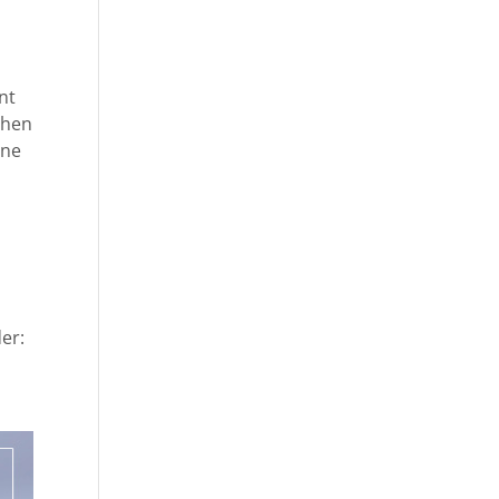
nt
chen
nne
er: