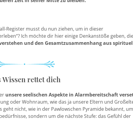
deren Zeit in seiner Mitte zu bleiben.
ll-Register musst du nun ziehen, um in dieser
leben“? Ich möchte dir hier einige Denkanstöße geben, die
u verstehen und den Gesamtzusammenhang aus spirituel
 Wissen rettet dich
der
unsere seelischen Aspekte in Alarmbereitschaft verse
hrung oder Wohnraum, wie das ja unsere Eltern und Großelt
s geht nicht, wie in der Pawlowschen Pyramide bekannt, um
bedürfnisse, sondern um die nächste Stufe: das Gefühl der