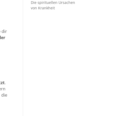
Die spirituellen Ursachen
von Krankheit
 dir
ler
tzt
.
ern
 die