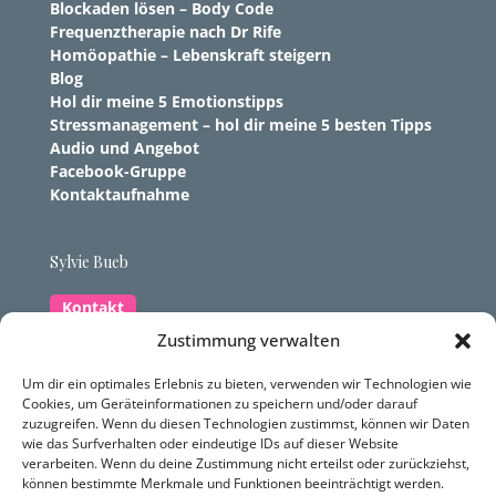
Blockaden lösen – Body Code
Frequenztherapie nach Dr Rife
Homöopathie – Lebenskraft steigern
Blog
Hol dir meine 5 Emotionstipps
Stressmanagement – hol dir meine 5 besten Tipps
Audio und Angebot
Facebook-Gruppe
Kontaktaufnahme
Sylvie Bueb
Kontakt
Zustimmung verwalten
Zum Rebösch 42, 88662 Überlingen-Hödingen
Um dir ein optimales Erlebnis zu bieten, verwenden wir Technologien wie
Cookies, um Geräteinformationen zu speichern und/oder darauf
07551 834 9925
zuzugreifen. Wenn du diesen Technologien zustimmst, können wir Daten
contact@dynamis-heilpraxis.com
wie das Surfverhalten oder eindeutige IDs auf dieser Website
verarbeiten. Wenn du deine Zustimmung nicht erteilst oder zurückziehst,
können bestimmte Merkmale und Funktionen beeinträchtigt werden.
Datenschutzerklärung