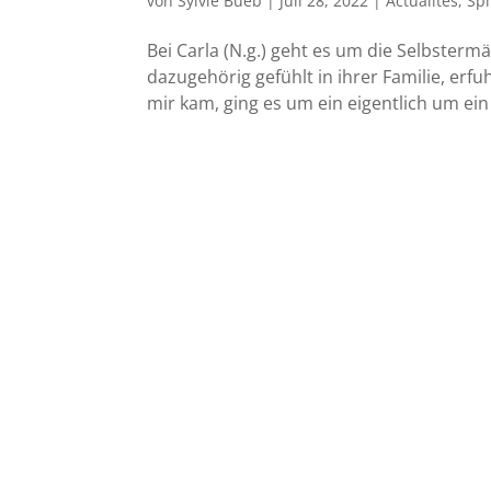
von
Sylvie Bueb
|
Juli 28, 2022
|
Actualités
,
Spi
Bei Carla (N.g.) geht es um die Selbsterm
dazugehörig gefühlt in ihrer Familie, erf
mir kam, ging es um ein eigentlich um ein