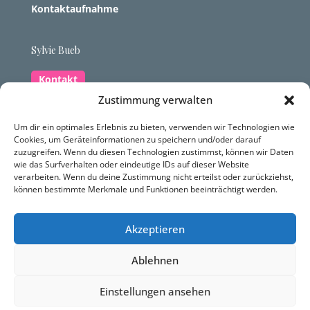
Kontaktaufnahme
Sylvie Bueb
Kontakt
Zustimmung verwalten
Zum Rebösch 42, 88662 Überlingen-Hödingen
Um dir ein optimales Erlebnis zu bieten, verwenden wir Technologien wie
Cookies, um Geräteinformationen zu speichern und/oder darauf
07551 834 9925
zuzugreifen. Wenn du diesen Technologien zustimmst, können wir Daten
contact@dynamis-heilpraxis.com
wie das Surfverhalten oder eindeutige IDs auf dieser Website
verarbeiten. Wenn du deine Zustimmung nicht erteilst oder zurückziehst,
können bestimmte Merkmale und Funktionen beeinträchtigt werden.
Datenschutzerklärung
Impressum
Akzeptieren
Ablehnen
Einstellungen ansehen
Datenschutz