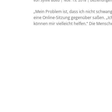
von
Sylvie Bueb
|
Nov. 15, 2018
|
beziehungen
„Mein Problem ist, dass ich nicht schwang
eine Online-Sitzung gegenüber saßen. „Ich 
können mir vielleicht helfen.“ Die Mensc