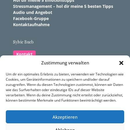
Hol dir meine 5 Emotionstipps
Stressmanagement – hol dir meine 5 besten Tipps
Audio und Angebot
Facebook-Gruppe
Kontaktaufnahme
Sylvie Bueb
Kontakt
Zustimmung verwalten
Zum Rebösch 42, 88662 Überlingen-Hödingen
Um dir ein optimales Erlebnis zu bieten, verwenden wir Technologien wie
Cookies, um Geräteinformationen zu speichern und/oder darauf
07551 834 9925
zuzugreifen. Wenn du diesen Technologien zustimmst, können wir Daten
contact@dynamis-heilpraxis.com
wie das Surfverhalten oder eindeutige IDs auf dieser Website
verarbeiten. Wenn du deine Zustimmung nicht erteilst oder zurückziehst,
können bestimmte Merkmale und Funktionen beeinträchtigt werden.
Datenschutzerklärung
Impressum
Akzeptieren
Ablehnen