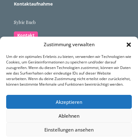
Kontaktaufnahme
Sylvie Bueb
Kontakt
Zustimmung verwalten
Zum Rebösch 42, 88662 Überlingen-Hödingen
Um dir ein optimales Erlebnis zu bieten, verwenden wir Technologien wie
Cookies, um Geräteinformationen zu speichern und/oder darauf
07551 834 9925
zuzugreifen. Wenn du diesen Technologien zustimmst, können wir Daten
contact@dynamis-heilpraxis.com
wie das Surfverhalten oder eindeutige IDs auf dieser Website
verarbeiten. Wenn du deine Zustimmung nicht erteilst oder zurückziehst,
können bestimmte Merkmale und Funktionen beeinträchtigt werden.
Datenschutzerklärung
Impressum
Akzeptieren
Ablehnen
Einstellungen ansehen
Datenschutz