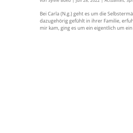
von
Sylvie Bueb
|
Juli 28, 2022
|
Actualités
,
Spi
Bei Carla (N.g.) geht es um die Selbsterm
dazugehörig gefühlt in ihrer Familie, erf
mir kam, ging es um ein eigentlich um ein