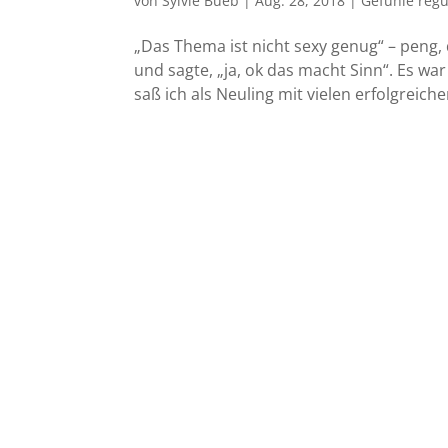
von
Sylvie Bueb
|
Aug. 28, 2018
|
Gefühle regu
„Das Thema ist nicht sexy genug“ – peng, 
und sagte, „ja, ok das macht Sinn“. Es wa
saß ich als Neuling mit vielen erfolgreichen